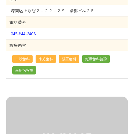
港南区上永谷２－２２－２９ 磯部ビル２Ｆ
電話番号
045-844-2406
診療内容
一般歯科
小児歯科
矯正歯科
妊婦歯科健診
歯周病検診