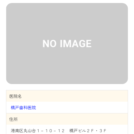
医院名
橋戸歯科医院
住所
港南区丸山台１－１０－１２ 橋戸ビル２Ｆ・３Ｆ