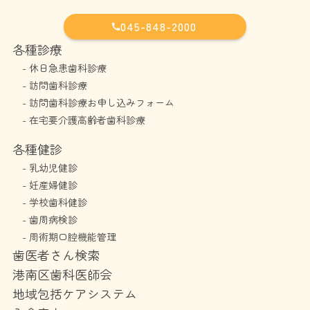
045-848-2000
各種診療
-
休日急患歯科診療
-
訪問歯科診療
-
訪問歯科診療お申し込みフォーム
-
在宅要介護高齢者歯科診療
各種健診
-
乳幼児健診
-
妊産婦健診
-
学校歯科健診
-
歯周病検診
-
周術期口腔機能管理
歯医者さん検索
港南区歯科医師会
地域包括ケアシステム