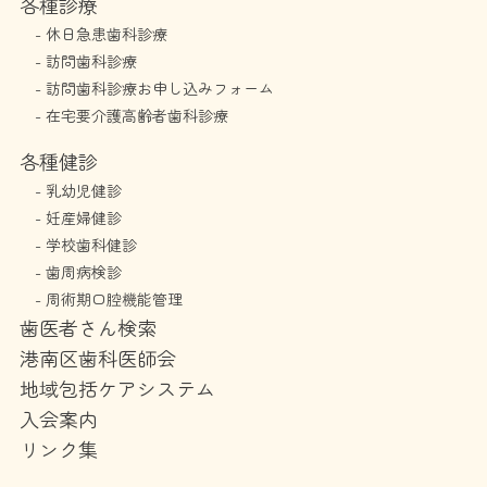
各種診療
-
休日急患歯科診療
-
訪問歯科診療
-
訪問歯科診療お申し込みフォーム
-
在宅要介護高齢者歯科診療
各種健診
-
乳幼児健診
-
妊産婦健診
-
学校歯科健診
-
歯周病検診
-
周術期口腔機能管理
歯医者さん検索
港南区歯科医師会
地域包括ケアシステム
入会案内
リンク集