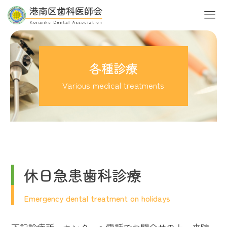
各種診療
Various medical treatments
休日急患歯科診療
Emergency dental treatment on holidays