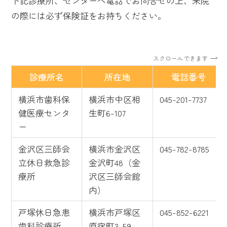
下記診療所、センターへ電話でお問合せの上、来院
の際には必ず保険証をお持ちください。
スクロールできます
診療所名
所在地
電話番号
横浜市歯科保
横浜市中区相
045-201-7737
健医療センタ
生町6-107
ー
金沢区三師会
横浜市金沢区
045-782-8785
立休日救急診
金沢町48（金
療所
沢区三師会館
内）
戸塚休日急患
横浜市戸塚区
045-852-6221
歯科診療所
原宿町3-59-