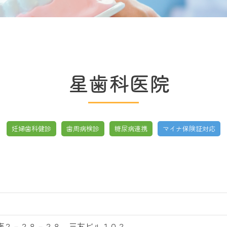
星歯科医院
妊婦歯科健診
歯周病検診
糖尿病連携
マイナ保険証対応
南２－２８－２８ 三友ビル１０２