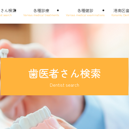
者さん検索
各種診療
各種健診
港南区
st search
Various medical treatments
Various medical examinations
Konanku Dent
歯医者さん検索
Dentist search