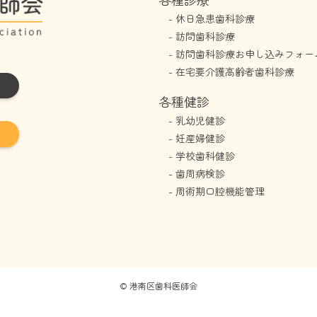
-
休日急患歯科診療
-
訪問歯科診療
-
訪問歯科診療お申し込みフォー
-
在宅要介護高齢者歯科診療
各種健診
-
乳幼児健診
-
妊産婦健診
-
学校歯科健診
-
歯周病検診
-
周術期口腔機能管理
©
港南区歯科医師会